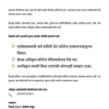
आमच्या निदर्शनास आले आहे की काही व्यक्ती पिल्लई कॉलेजचे एजंट असल्याचा बनाव करून प्रवेशासाठी पैसे
घेण्याचा प्रयत्न करत आहेत.
पिल्लई कॉलेज कोणत्याही एजंट, मध्यस्थ किंवा तृतीय-पक्ष प्रतिनिधींमार्फत प्रवेश प्रक्रिया करत नाही. सर्व
प्रवेश प्रक्रिया केवळ अधिकृत कॉलेज प्रशासनाद्वारे केली जाते.
विद्यार्थी आणि पालकांनी कृपया खालील गोष्टींची काळजी घ्यावी
:
प्रवेशाबाबतची सर्व माहिती थेट कॉलेज प्रशासनाकडूनच
मिळवा.
केवळ अधिकृत कॉलेज चॅनेलमार्फतच पैसे भरा.
अनधिकृत व्यक्ती किंवा एजंटांशी कोणताही व्यवहार टाळा.
पिल्लई कॉलेज अशा फसवणुकीच्या व्यक्तींशी केलेल्या कोणत्याही आर्थिक व्यवहारास जबाबदार राहणार नाही. जर
तुम्हाला अशा कोणत्याही घटना आढळल्यास, कृपया त्वरित कॉलेज प्रशासनास कळवा.
अधिकृत प्रवेशासंबंधी चौकशीसाठी संपर्क साधा
:
[8928558081]
प्रशासन,
पिल्लई HOCL शैक्षणिक संकुल